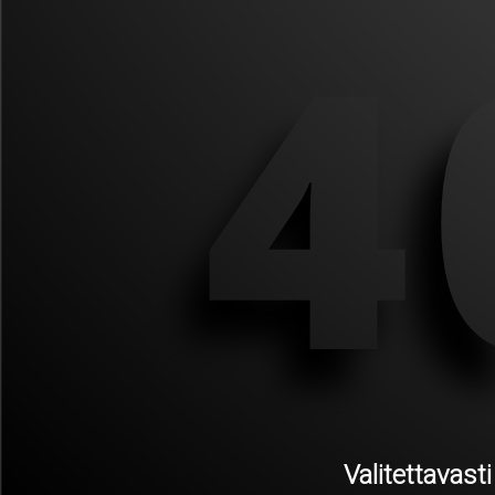
4
Valitettavast