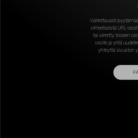
Valitettavasti pyytämää
virheellisestä URL-osoitt
tai siirretty toiseen o
osoite ja yritä uudel
yhteyttä sivuston yl
P