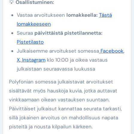
💡
Osallistuminen:
Vastaa arvoitukseen
lomakkeella:
Tästä
lomakkeeseen
Seuraa
päivittäistä pistetilannetta:
Pistetilasto
Julkaisemme arvoitukset somessa
Facebook
,
X
,
Instagram
klo 10:00 ja oikea vastaus
julkaistaan seuraavassa luukussa
Polyfonian somessa julkaistavat arvoitukset
sisältävät myös hauskoja kuvia, jotka auttavat
vinkkaamaan oikean vastauksen suuntaan.
Päivittäiset julkaisut kannattaa seurata tarkasti,
sillä jokainen arvoitus on mahdollisuus napata
pisteitä ja nousta kilpailun kärkeen.