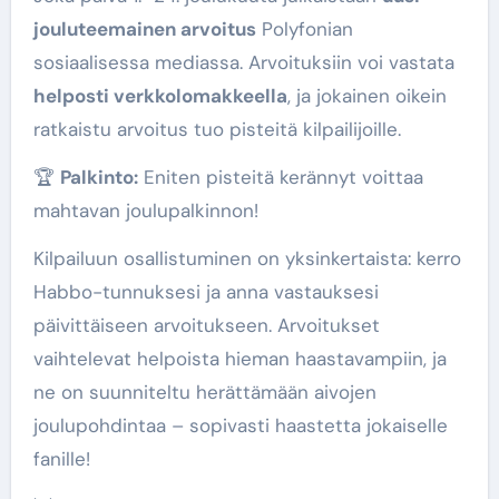
jouluteemainen arvoitus
Polyfonian
sosiaalisessa mediassa. Arvoituksiin voi vastata
helposti verkkolomakkeella
, ja jokainen oikein
ratkaistu arvoitus tuo pisteitä kilpailijoille.
🏆
Palkinto:
Eniten pisteitä kerännyt voittaa
mahtavan joulupalkinnon!
Kilpailuun osallistuminen on yksinkertaista: kerro
Habbo-tunnuksesi ja anna vastauksesi
päivittäiseen arvoitukseen. Arvoitukset
vaihtelevat helpoista hieman haastavampiin, ja
ne on suunniteltu herättämään aivojen
joulupohdintaa – sopivasti haastetta jokaiselle
fanille!