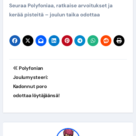
Seuraa Polyfoniaa, ratkaise arvoitukset ja
kerää pisteitä – joulun taika odottaa
Artikkelien
Polyfonian
selaus
Joulumysteeri:
Kadonnut poro
odottaa löytäjäänsä!