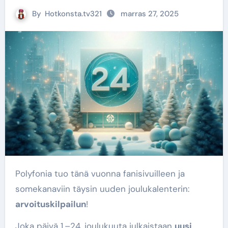
By
Hotkonsta.tv321
marras 27, 2025
Polyfonia tuo tänä vuonna fanisivuilleen ja
somekanaviin täysin uuden joulukalenterin:
arvoituskilpailun
!
Joka päivä 1.–24. joulukuuta julkaistaan
uusi