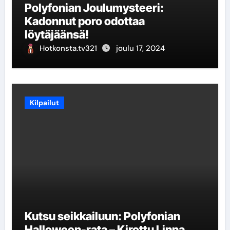
Polyfonian Joulumysteeri:
Kadonnut poro odottaa
löytäjäänsä!
Hotkonsta.tv321
joulu 17, 2024
Kilpailut
Kutsu seikkailuun: Polyfonian
Halloween-rata – Kirottu Linna