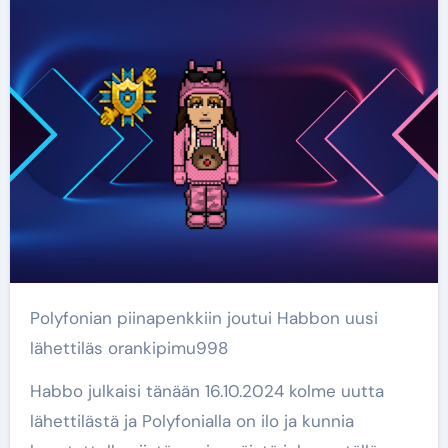
Polyfonian piinapenkkiin joutui Habbon uusi
lähettiläs orankipimu998
Habbo julkaisi tänään 16.10.2024 kolme uutta
lähettilästä ja Polyfonialla on ilo ja kunnia