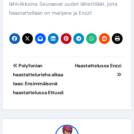
lähiviikkoina. Seuraavat uudet lähettiläät, joita
haastattellaan on marijane ja Enzzi!
Artikkelien
Polyfonian
Haastattelussa Enzzi
selaus
haastattelurieha alkaa
taas: Ensimmäisenä
haastattelussa Ettuxd: