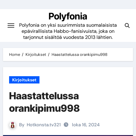
Skip
to
Polyfonia
content
Polyfonia on yksi suurimmista suomalaisista
epävirallisista Habbo-fanisivuista, joka on
tarjonnut sisältöä vuodesta 2013 lähtien.
Home
Kirjoitukset
Haastattelussa orankipimu998
Kirjoitukset
Haastattelussa
orankipimu998
By
Hotkonsta.tv321
loka 16, 2024