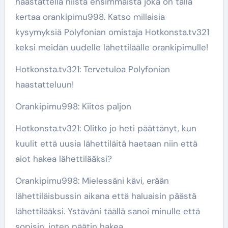
haastattella niistä ensimmäistä joka on tällä
kertaa orankipimu998. Katso millaisia
kysymyksiä Polyfonian omistaja Hotkonsta.tv321
keksi meidän uudelle lähettiläälle orankipimulle!
Hotkonsta.tv321: Tervetuloa Polyfonian
haastatteluun!
Orankipimu998: Kiitos paljon
Hotkonsta.tv321: Olitko jo heti päättänyt, kun
kuulit että uusia lähettiläitä haetaan niin että
aiot hakea lähettilääksi?
Orankipimu998: Mielessäni kävi, erään
lähettiläisbussin aikana että haluaisin päästä
lähettilääksi. Ystäväni täällä sanoi minulle että
sopisin, joten päätin hakea.